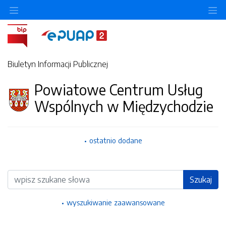
Ukryj/pokaż menu przedmiotowe
Uk
Biuletyn Informacji Publicznej
Powiatowe Centrum Usług
Wspólnych w Międzychodzie
ostatnio dodane
Wyszukiwarka
Szukaj
wyszukiwanie zaawansowane