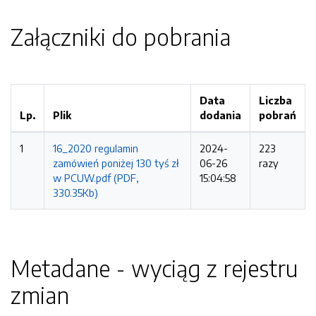
Załączniki do pobrania
Data
Liczba
Lp.
Plik
dodania
pobrań
1
16_2020 regulamin
2024-
223
zamówień poniżej 130 tyś zł
06-26
razy
w PCUW.pdf (PDF,
15:04:58
330.35Kb)
Metadane - wyciąg z rejestru
zmian