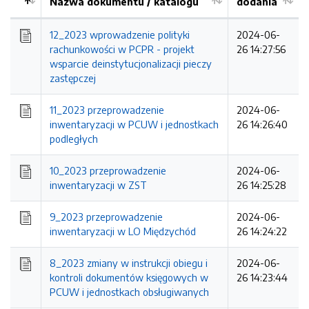
Nazwa dokumentu / katalogu
dodania
Kolejność
12_2023 wprowadzenie polityki
2024-06-
rachunkowości w PCPR - projekt
26 14:27:56
wsparcie deinstytucjonalizacji pieczy
zastępczej
11_2023 przeprowadzenie
2024-06-
inwentaryzacji w PCUW i jednostkach
26 14:26:40
podległych
10_2023 przeprowadzenie
2024-06-
inwentaryzacji w ZST
26 14:25:28
9_2023 przeprowadzenie
2024-06-
inwentaryzacji w LO Międzychód
26 14:24:22
8_2023 zmiany w instrukcji obiegu i
2024-06-
kontroli dokumentów księgowych w
26 14:23:44
PCUW i jednostkach obsługiwanych