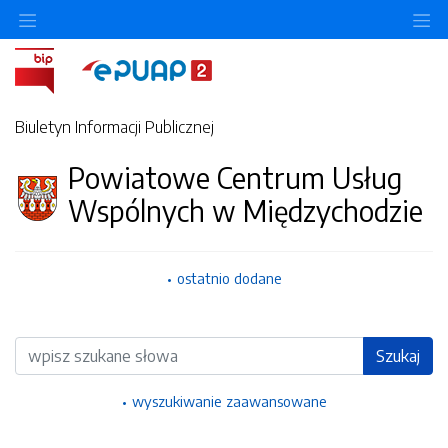
Ukryj/pokaż menu przedmiotowe
Uk
Biuletyn Informacji Publicznej
Powiatowe Centrum Usług
Wspólnych w Międzychodzie
ostatnio dodane
Wyszukiwarka
Szukaj
wyszukiwanie zaawansowane