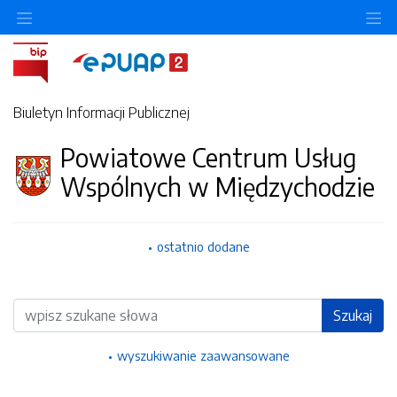
Ukryj/pokaż menu przedmiotowe
Uk
Biuletyn Informacji Publicznej
Powiatowe Centrum Usług
Wspólnych w Międzychodzie
ostatnio dodane
Wyszukiwarka
Szukaj
wyszukiwanie zaawansowane